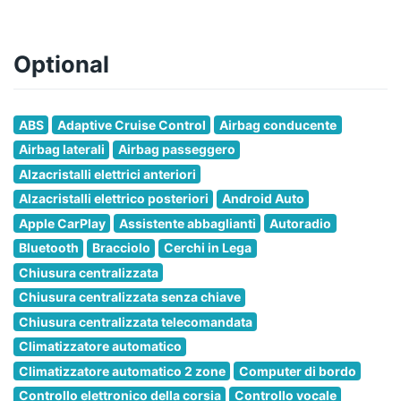
Optional
ABS
Adaptive Cruise Control
Airbag conducente
Airbag laterali
Airbag passeggero
Alzacristalli elettrici anteriori
Alzacristalli elettrico posteriori
Android Auto
Apple CarPlay
Assistente abbaglianti
Autoradio
Bluetooth
Bracciolo
Cerchi in Lega
Chiusura centralizzata
Chiusura centralizzata senza chiave
Chiusura centralizzata telecomandata
Climatizzatore automatico
Climatizzatore automatico 2 zone
Computer di bordo
Controllo elettronico della corsia
Controllo vocale