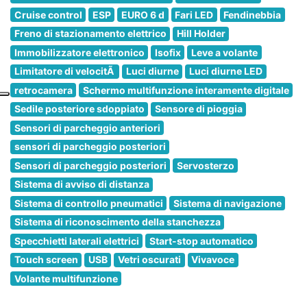
Cruise control
ESP
EURO 6 d
Fari LED
Fendinebbia
Freno di stazionamento elettrico
Hill Holder
Immobilizzatore elettronico
Isofix
Leve a volante
Limitatore di velocitÃ
Luci diurne
Luci diurne LED
retrocamera
Schermo multifunzione interamente digitale
Sedile posteriore sdoppiato
Sensore di pioggia
Sensori di parcheggio anteriori
sensori di parcheggio posteriori
Sensori di parcheggio posteriori
Servosterzo
Sistema di avviso di distanza
Sistema di controllo pneumatici
Sistema di navigazione
Sistema di riconoscimento della stanchezza
Specchietti laterali elettrici
Start-stop automatico
Touch screen
USB
Vetri oscurati
Vivavoce
Volante multifunzione